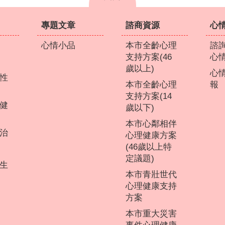
專題文章
諮商資源
心
心情小品
本市全齡心理
諮
支持方案(46
心
歲以上)
心
性
本市全齡心理
報
支持方案(14
健
歲以下)
本市心鄰相伴
治
心理健康方案
(46歲以上特
定議題)
生
本市青壯世代
心理健康支持
方案
本市重大災害