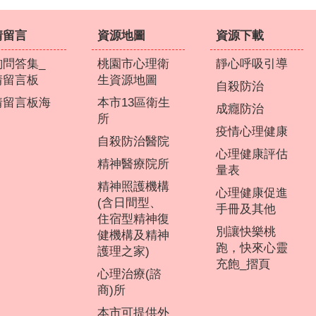
情留言
資源地圖
資源下載
詢問答集_
桃園市心理衛
靜心呼吸引導
情留言板
生資源地圖
自殺防治
情留言板海
本市13區衛生
成癮防治
所
疫情心理健康
自殺防治醫院
心理健康評估
精神醫療院所
量表
精神照護機構
心理健康促進
(含日間型、
手冊及其他
住宿型精神復
別讓快樂桃
健機構及精神
跑，快來心靈
護理之家)
充飽_摺頁
心理治療(諮
商)所
本市可提供外