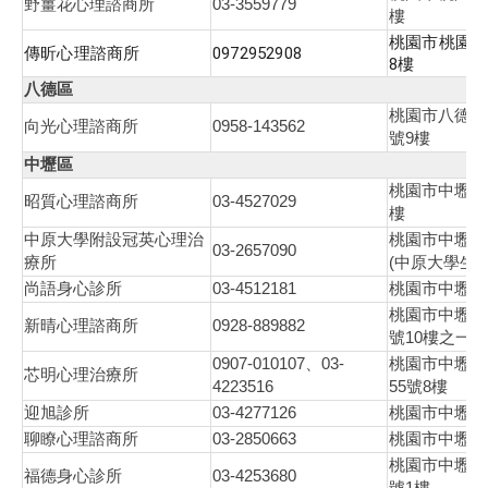
03-3559779
野薑花心理諮商所
樓
桃園市桃園區
傳昕心理諮商所
0972952908
8樓
八德區
桃園市八德區
0958-143562
向光心理諮商所
9
號
樓
中壢區
桃園市中壢區
03-4527029
昭質心理諮商所
樓
中原大學附設冠英心理治
桃園市中壢區
03-2657090
(
療所
中原大學生
03-4512181
尚語身心診所
桃園市中壢區
桃園市中壢區
0928-889882
新晴心理諮商所
10
號
樓之一
0907-010107
03-
、
桃園市中壢區
芯明心理治療所
4223516
55
8
號
樓
03-4277126
迎旭診所
桃園市中壢區
03-2850663
聊瞭心理諮商所
桃園市中壢區
桃園市中壢區
03-4253680
福德身心診所
1
號
樓