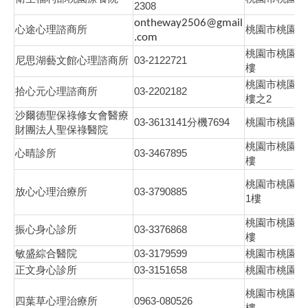
2308
ontheway2506@gmail
心途心理諮商所
桃園市桃園區
.com
桃園市桃園區
03-2122721
尼思湖藝文館心理諮商所
樓
桃園市桃園區
03-2202182
拾心元心理諮商所
2
樓之
沙爾德聖保祿修女會醫療
03-3613141
7694
分機
桃園市桃園區
財團法人聖保祿醫院
桃園市桃園區
03-3467895
心晴診所
樓
桃園市桃園區
03-3790885
放心心理治療所
1
樓
桃園市桃園區
03-3376868
振心身心診所
樓
03-3179599
敏盛綜合醫院
桃園市桃園區
03-3151658
正文身心診所
桃園市桃園區
桃園市桃園區
0963-080526
四葉草心理治療所
樓