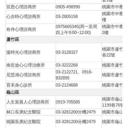
0905-498990
宣恩心理諮商所
桃園市中壢區
桃園市中壢區
03-2805158
心吉時心理諮商所
樓
0975665345(
周一至周
桃園市中壢區
有伴心理諮商所
9:00~12:00)
2
四上午
樓
蘆竹區
桃園市蘆竹區
03-3128327
謐時光心理諮商所
22
巷
號
03-3222268
南崁放心心理治療所
桃園市蘆竹區
03-2122721
0916-
、
尼思湖心理諮商所
桃園市蘆竹區
832895
03-2124688
育禾身心診所
桃園市蘆竹區
龜山區
桃園市龜山區
0919-705585
人生策展人心理諮商所
1199
76
1
巷
號
03-3281200
2479
林口長庚紀念醫院
分機
桃園市龜山區
03-3281200
2479
桃園長庚紀念醫院
分機
桃園市龜山區