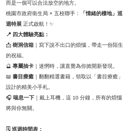
而是一個可以合法放空的地方。
桃園市政府衛生局 × 五校聯手：
「情緒的棲地」巡
迴特展
正式啟航！✨
📍
四大體驗亮點：
📩
樹洞信箱
｜寫下說不出口的煩惱，帶走一份陌生
的祝福。
🔮
專屬抽卡
｜迷惘時，讓直覺為你掀開新發現。
📖
書目療癒
｜翻翻精選書籍，領取以「書目療癒」
設計的精美小手札。
🎧
喘息一下
｜戴上耳機，這 10 分鐘，所有的煩惱
將與你無關。
🗓
巡迴時間表：