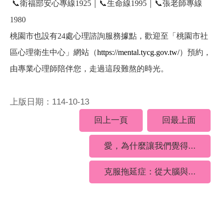
📞
衛福部安心專線1925｜
📞
生命線1995｜
📞
張老師專線
1980
桃園市也設有24處心理諮詢服務據點，歡迎至「桃園市社
區心理衛生中心」網站（
https://mental.tycg.gov.tw/
）預約，
由專業心理師陪伴您，走過這段難熬的時光。
上版日期：114-10-13
回上一頁
回最上面
愛，為什麼讓我們覺得...
克服拖延症：從大腦與...